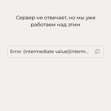
Сервер не отвечает, но мы уже
работаем над этим
Error: (intermediate value)(intermediate value)(intermediate value).replaceAll is not a function