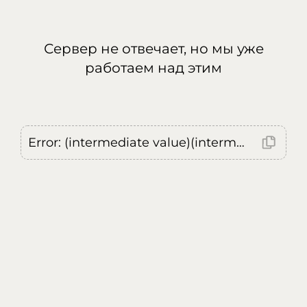
Сервер не отвечает, но мы уже
работаем над этим
Error: (intermediate value)(intermediate value)(intermediate value).replaceAll is not a function