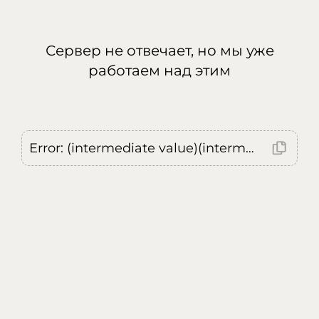
Сервер не отвечает, но мы уже
работаем над этим
Error: (intermediate value)(intermediate value)(intermediate value).replaceAll is not a function