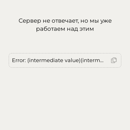
Сервер не отвечает, но мы уже
работаем над этим
Error: (intermediate value)(intermediate value)(intermediate value).replaceAll is not a function