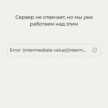
Сервер не отвечает, но мы уже
работаем над этим
Error: (intermediate value)(intermediate value)(intermediate value).replaceAll is not a function