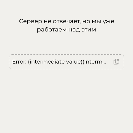
Сервер не отвечает, но мы уже
работаем над этим
Error: (intermediate value)(intermediate value)(intermediate value).replaceAll is not a function