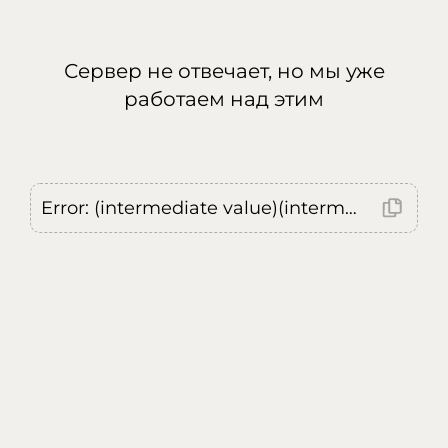
Сервер не отвечает, но мы уже
работаем над этим
Error: (intermediate value)(intermediate value)(intermediate value).replaceAll is not a function