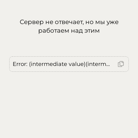
Сервер не отвечает, но мы уже
работаем над этим
Error: (intermediate value)(intermediate value)(intermediate value).replaceAll is not a function