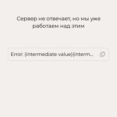
Сервер не отвечает, но мы уже
работаем над этим
Error: (intermediate value)(intermediate value)(intermediate value).replaceAll is not a function